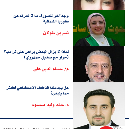
وجه آخر للصورة.. ما لا نعرفه عن
كوريا الشمالية
نسرين طولان
لماذا لا يزال البعض يراهن على ترامب؟
(حوار مع صديق جمهوري)
م/ حسام الدين على
هل يجاملنا الذكاء الاصطناعي أكثر
مما ينبغي؟
د. خالد وليد محمود