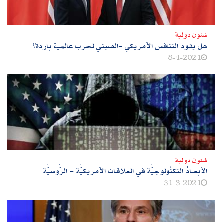
شئون دولية
هل يقود التنافس الأمريكي -الصيني لحرب عالمية باردة؟
8-4-2021
شئون دولية
الأبعــادُ التكنُولوجيَّة في العلاقـات الأمريكيَّة - الرُّوسيَّة
31-3-2021