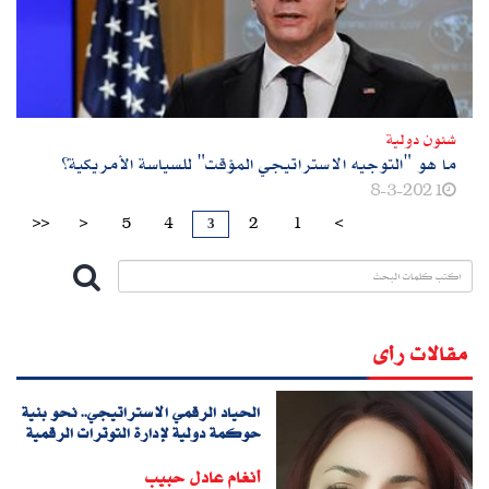
شئون دولية
ما هو‮ "‬التوجيه الاستراتيجي‮ ‬المؤقت‮" ‬للسياسة الأمريكية؟
8-3-2021
3
>>
>
5
4
2
1
<
مقالات رأى
الحياد الرقمي الاستراتيجي.. نحو بنية
حوكمة دولية لإدارة التوترات الرقمية
أنغام عادل حبيب