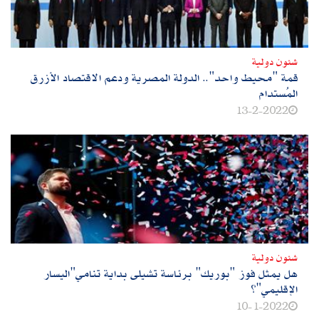
شئون دولية
قمة "محيط واحد".. الدولة المصرية ودعم الاقتصاد الأزرق
المُستدام
13-2-2022
شئون دولية
هل يمثل فوز "بوريك" برئاسة تشيلى بداية تنامي"اليسار
الإقليمي"؟
10-1-2022