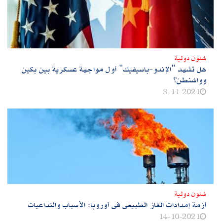
شئون دولية
هل تشهد "الإندو-باسيفيك" أول مواجهة عسكرية بين بكين
وواشنطن؟
3-11-2021
شئون دولية
أزمة إمدادات الغاز الطبيعى فى أوروبا: الأسباب والتداعيات
14-10-2021